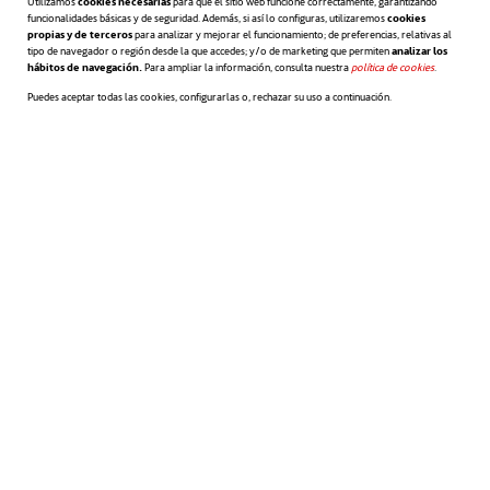
Utilizamos
cookies necesarias
para que el sitio web funcione correctamente, garantizando
funcionalidades básicas y de seguridad. Además, si así lo configuras, utilizaremos
cookies
propias y de terceros
para analizar y mejorar el funcionamiento; de preferencias, relativas al
tipo de navegador o región desde la que accedes; y/o de marketing que permiten
analizar los
hábitos de navegación.
Para ampliar la información, consulta nuestra
política de cookies
se abre en 
.
Puedes aceptar todas las cookies, configurarlas o, rechazar su uso a continuación.