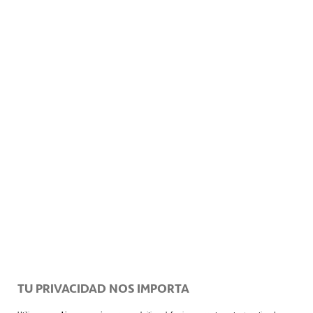
se abre en una pestañ
Fuente:
Agencia Sinc
TU PRIVACIDAD NOS IMPORTA