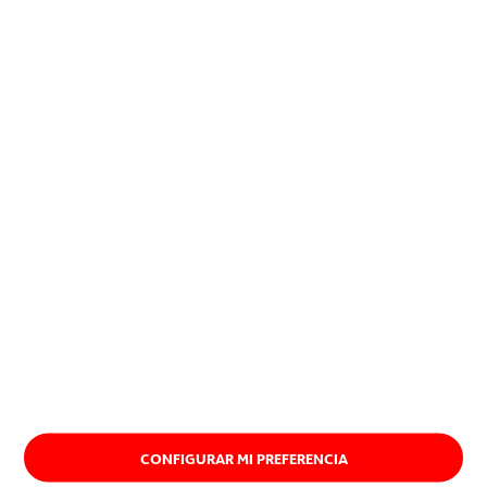
encuentran una aplicación
exitosa, imponiéndose.
Quiénes somos
CONFIGURAR MI PREFERENCIA