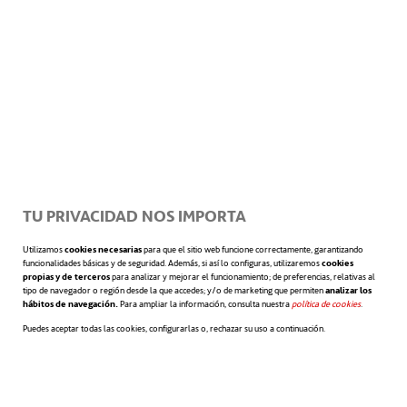
KAUST es muy eficiente a la hora de generar
agua potable, pero palidece ante las
cualidades absorbentes del material que han
creado en la Universidad Nacional de
Singapur (NUS, por sus siglas en inglés). En
su caso, se han basado en el óxido de zinc
TU PRIVACIDAD NOS IMPORTA
para crear un
innovador material
capaz de
Utilizamos
cookies necesarias
para que el sitio web funcione correctamente, garantizando
absorber una cantidad de agua equivalente a
funcionalidades básicas y de seguridad. Además, si así lo configuras, utilizaremos
cookies
propias y de terceros
para analizar y mejorar el funcionamiento; de preferencias, relativas al
tipo de navegador o región desde la que accedes; y/o de marketing que permiten
analizar los
un 230 % de su peso. Este
hidrogel de
hábitos de navegación.
Para ampliar la información, consulta nuestra
política de cookies
se abre en 
.
Puedes aceptar todas las cookies, configurarlas o, rechazar su uso a continuación.
óxido de zinc
aplicado sobre una pared es
capaz de reducir la humedad relativa de una