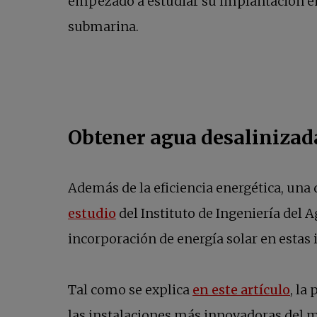
empezado a estudiar su implantación en 
submarina.
Obtener agua desalinizad
​Además de la eficiencia energética, una
se abre en una pestaña nueva
estudio
del Instituto de Ingeniería del 
incorporación de energía solar en estas 
se a
Tal como se explica
en este artículo
, la
las instalaciones más innovadoras del m