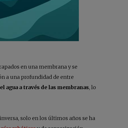
 atrapados en una membrana y se
ión a una profundidad de entre
 el agua a través de las membranas
, lo
inversa, solo en los últimos años se ha
se abre en una pestaña nueva