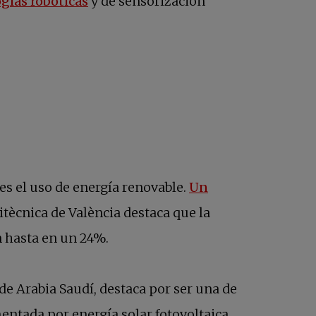
gías robóticas
y de sensorización
 es el uso de energía renovable.
Un
itècnica de València destaca que la
n hasta en un 24%.
e de Arabia Saudí, destaca por ser una de
entada por energía solar fotovoltaica,