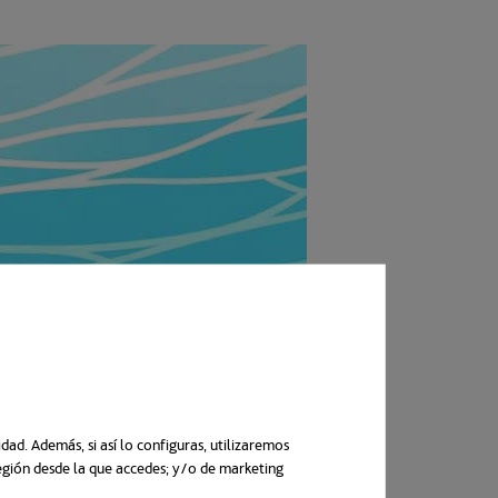
ad. Además, si así lo configuras, utilizaremos
región desde la que accedes; y/o de marketing
n una pestaña nueva