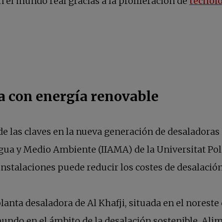
el mundo real gracias a la proliferación de
tecnolo
a con energía renovable
 de las claves en la nueva generación de desaladoras
Agua y Medio Ambiente (IIAMA) de la Universitat Pol
instalaciones puede reducir los costes de desalació
bre en una pestaña nueva
 planta desaladora de Al Khafji, situada en el norest
undo en el ámbito de la desalación sostenible. Alim