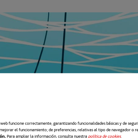
o web funcione correctamente, garantizando funcionalidades básicas y de segurid
mejorar el funcionamiento; de preferencias, relativas al tipo de navegador o 
ión.
Para ampliar la información, consulta nuestra
política de cookies
se abre e
.