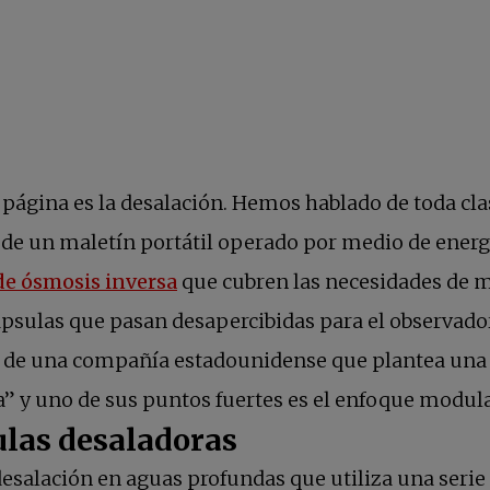
 página es la desalación. Hemos hablado de toda cl
sde un maletín portátil operado por medio de energí
se abre en una pestaña nueva
de ósmosis inversa
que cubren las necesidades de m
psulas que pasan desapercibidas para el observador
 de una compañía estadounidense que plantea una al
a” y uno de sus puntos fuertes es el enfoque modul
ulas desaladoras
desalación en aguas profundas que utiliza una seri