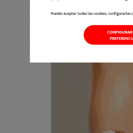
Extremidades inferiores.
Ayudan a d
Puedes aceptar todas las cookies, configurarlas 
Extremidades superiores.
Ayudan a 
de los brazos.
CONFIGURAR 
PREFERENCI
Cuerpo completo.
Prestan asistencia