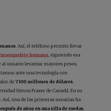
humanos
. Así, el teléfono permite llevar
se abre en una pestaña nue
exoesqueleto humano
, siguiendo esa
e al usuario levantar mayores pesos,
estamos ante una tecnología con
alor de
7300 millones de dólares
.
ersidad Simon Fraser de Canadá. En su
. Así, una de las primeras usuarias ha
espués de años en una silla de ruedas
.