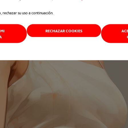
esplazarse con mayor rapidez o en la rehabilitació
o, rechazar su uso a continuación.
levantar pesos en entornos como almacenes o fábri
MI
RECHAZAR COOKIES
AC
A
 total a espalda, brazos y piernas en entornos médi