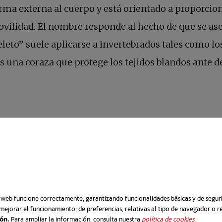
orma externa al cuerpo y está orientado a proporcio
movilidad. El nombre responde al hecho de que se a
eleto” suele aplicarse a invertebrados tales como 
 es una coraza que protege los tejidos blandos ante
e están fabricados –blando, rígido o híbrido–, estos
o web funcione correctamente, garantizando funcionalidades básicas y de segurid
mejorar el funcionamiento; de preferencias, relativas al tipo de navegador o 
ión.
Para ampliar la información, consulta nuestra
política de cookies
se abre e
.