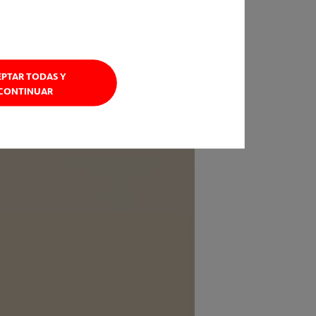
n de las piernas.
cas, así como a recuperar la movilidad
EPTAR TODAS Y
CONTINUAR
cos o industriales.