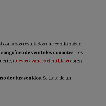
nal con unos resultados que confirmaban
e sanguíneo de veintidós donantes
. Los
se abre en una p
suerte,
nuevos avances científicos
abren
uso de ultrasonidos
. Se trata de un