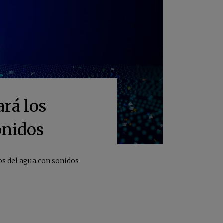
ará los
onidos
os del agua con sonidos