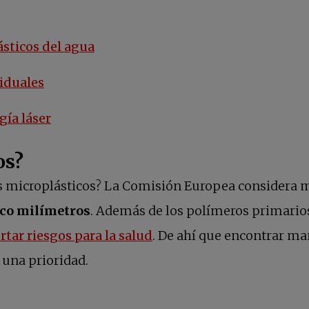
sticos del agua
siduales
gía láser
os?
s microplásticos? La Comisión Europea considera m
nco milímetros
. Además de los polímeros primarios
se abre en una pestaña n
tar riesgos para la salud
. De ahí que encontrar ma
 una prioridad.