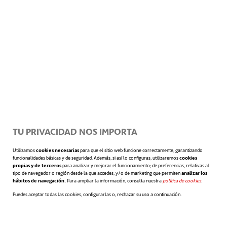
generar electricidad o calor. Esto se consigue
por medio de fibras triboeléctricas capaces
de generar una corriente eléctrica al
exponerse al movimiento o bien
entretejiendo fibras metálicas que operan a
modo de resistencia y se calientan al paso de
TU PRIVACIDAD NOS IMPORTA
una corriente eléctrica. Otro enfoque de la
Utilizamos
cookies necesarias
para que el sitio web funcione correctamente, garantizando
fibrotrónica se basa en añadir láminas a una
funcionalidades básicas y de seguridad. Además, si así lo configuras, utilizaremos
cookies
propias y de terceros
para analizar y mejorar el funcionamiento; de preferencias, relativas al
prenda textil o bien impregnarla con tintas
tipo de navegador o región desde la que accedes; y/o de marketing que permiten
analizar los
hábitos de navegación.
Para ampliar la información, consulta nuestra
política de cookies
se abre en 
.
inteligentes que portan nanopartículas
Puedes aceptar todas las cookies, configurarlas o, rechazar su uso a continuación.
metálicas.