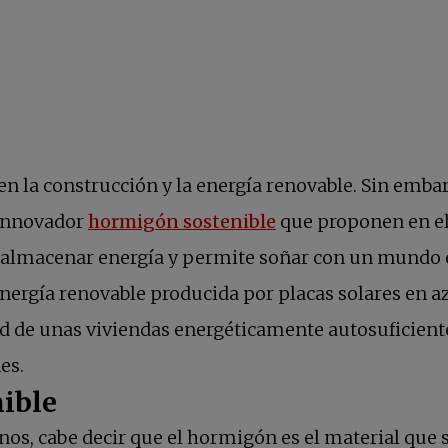
en la construcción y la energía renovable. Sin emba
se abre en una pes
 innovador
hormigón sostenible
que proponen en el
e almacenar energía y permite soñar con un mundo en
nergía renovable producida por placas solares en a
lidad de unas viviendas energéticamente autosuficien
es.
ible
os, cabe decir que el hormigón es el material que s