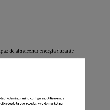
capaz de almacenar energía durante
teriales comunes como el cemento, el
 se integra en el cemento formando
icie interna conductora, lo que permite
ad. Además, si así lo configuras, utilizaremos
región desde la que accedes; y/o de marketing
n una pestaña nueva