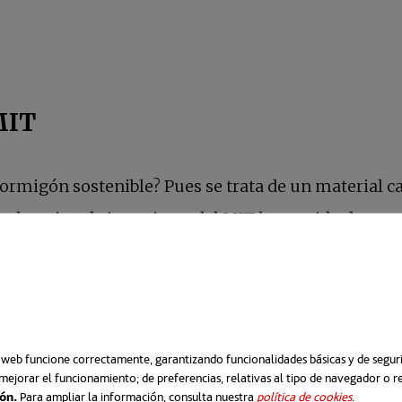
MIT
hormigón sostenible? Pues se trata de un material 
o el equipo de ingenieros del MIT ha partido de ma
izado tradicionalmente en la fabricación de tinta,
actales que incrementan exponencialmente la superf
o web funcione correctamente, garantizando funcionalidades básicas y de segurid
mejorar el funcionamiento; de preferencias, relativas al tipo de navegador o 
ión.
Para ampliar la información, consulta nuestra
política de cookies
se abre e
.