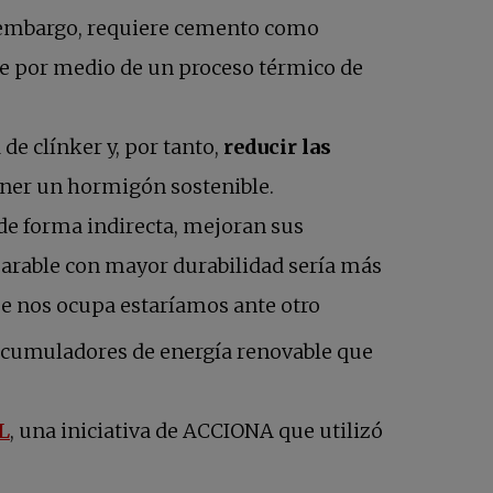
n embargo, requiere cemento como
ne por medio de un proceso térmico de
de clínker y, por tanto,
reducir las
ener un hormigón sostenible.
 de forma indirecta, mejoran sus
arable con mayor durabilidad sería más
ue nos ocupa estaríamos ante otro
n acumuladores de energía renovable que
se abre en una pestaña nueva
L
, una iniciativa de ACCIONA que utilizó