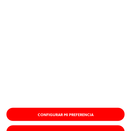
encuentran una aplicación
exitosa, imponiéndose.
Quiénes somos
CONFIGURAR MI PREFERENCIA