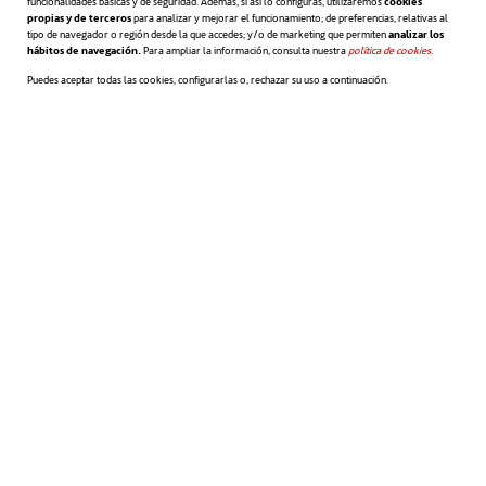
funcionalidades básicas y de seguridad. Además, si así lo configuras, utilizaremos
cookies
propias y de terceros
para analizar y mejorar el funcionamiento; de preferencias, relativas al
sus condiciones climáticas o bioquímicas,
tipo de navegador o región desde la que accedes; y/o de marketing que permiten
analizar los
hábitos de navegación.
Para ampliar la información, consulta nuestra
política de cookies
se abre en 
.
recuerdan a Marte. Estos son algunos de los
Puedes aceptar todas las cookies, configurarlas o, rechazar su uso a continuación.
más espectaculares:
Parque de Timanfaya (Lanzarote).
Esta
joven zona volcánica aún en activo ofrece
unos paisajes rojizos y devastados que
recuerdan indefectiblemente a las
imágenes que nos han retransmitido de
Marte misiones como la Mars
Pathfinder.