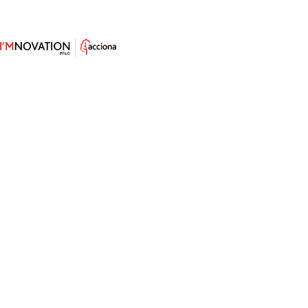
Avenida de la Gran Vía de Hortaleza, 3, 28033 (Madrid)
Información sobre
protección de datos