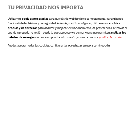
TU PRIVACIDAD NOS IMPORTA
introduce novedades. Además, en
Utilizamos
cookies necesarias
para que el sitio web funcione correctamente, garantizando
el uso coloquial y general, el
funcionalidades básicas y de seguridad. Además, si así lo configuras, utilizaremos
cookies
propias y de terceros
para analizar y mejorar el funcionamiento; de preferencias, relativas al
tipo de navegador o región desde la que accedes; y/o de marketing que permiten
analizar los
hábitos de navegación.
Para ampliar la información, consulta nuestra
política de cookies
se abre en 
.
concepto se utiliza de manera
Puedes aceptar todas las cookies, configurarlas o, rechazar su uso a continuación.
específica en el sentido de nuevas
propuestas, inventos y su
implementación económica. En el
sentido estricto, en cambio, se dice
que de las ideas solo pueden
resultar innovaciones luego de que