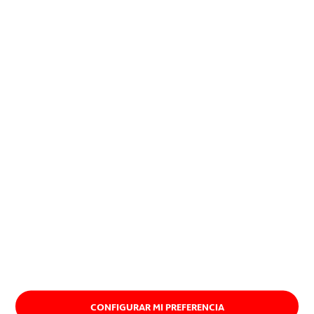
procedimientos, que realmente
encuentran una aplicación
exitosa, imponiéndose.
Quiénes somos
CONFIGURAR MI PREFERENCIA