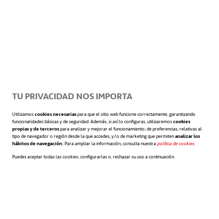
En un artículo acerca del prototipo
ENDURING, el laboratorio estadounidense
indica que la arena es un material estable de
bajo coste, con un precio que oscila entre los
treinta y cincuenta dólares por tonelada, y
TU PRIVACIDAD NOS IMPORTA
un bajo impacto ecológico en su extracción
Utilizamos
cookies necesarias
para que el sitio web funcione correctamente, garantizando
funcionalidades básicas y de seguridad. Además, si así lo configuras, utilizaremos
cookies
propias y de terceros
para analizar y mejorar el funcionamiento; de preferencias, relativas al
y al final de su vida útil. También señala que,
tipo de navegador o región desde la que accedes; y/o de marketing que permiten
analizar los
hábitos de navegación.
Para ampliar la información, consulta nuestra
política de cookies
se abre en 
.
a pesar de que el almacenamiento térmico
Puedes aceptar todas las cookies, configurarlas o, rechazar su uso a continuación.
de energía tiene una densidad menor,
su
coste puede ser tan bajo como dos dólares
por kWh
.