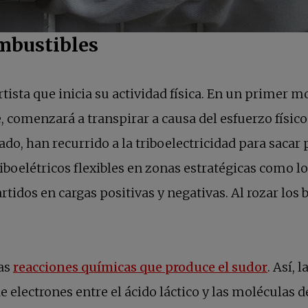
ombustibles
sta que inicia su actividad física. En un primer 
, comenzará a transpirar a causa del esfuerzo físico
ado, han recurrido a la triboelectricidad para saca
elétricos flexibles en zonas estratégicas como los 
tidos en cargas positivas y negativas. Al rozar los 
se abr
las
reacciones químicas que produce el sudor
. Así, 
electrones entre el ácido láctico y las moléculas 