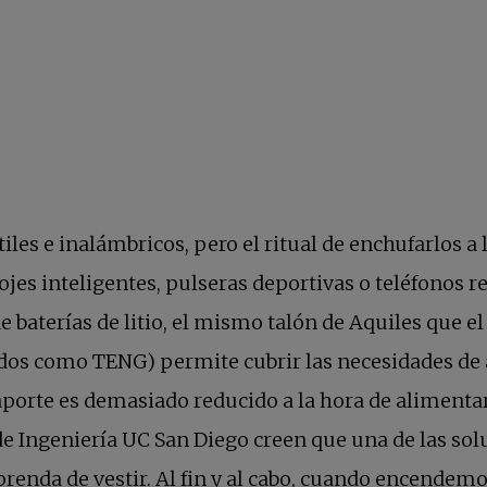
les e inalámbricos, pero el ritual de enchufarlos a l
ojes inteligentes, pulseras deportivas o teléfonos r
baterías de litio, el mismo talón de Aquiles que el d
 en una pestaña nueva
dos como TENG) permite cubrir las necesidades de 
u aporte es demasiado reducido a la hora de aliment
de Ingeniería UC San Diego creen que una de las sol
prenda de vestir. Al fin y al cabo, cuando encendemo