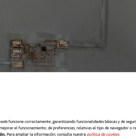
o web funcione correctamente, garantizando funcionalidades básicas y de segurid
mejorar el funcionamiento; de preferencias, relativas al tipo de navegador o 
ión.
Para ampliar la información, consulta nuestra
política de cookies
se abre e
.