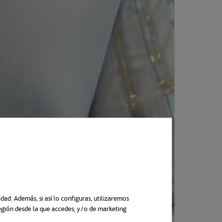
ad. Además, si así lo configuras, utilizaremos
región desde la que accedes; y/o de marketing
n una pestaña nueva