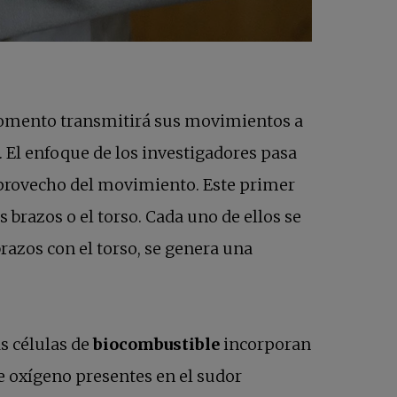
momento transmitirá sus movimientos a
. El enfoque de los investigadores pasa
r provecho del movimiento. Este primer
brazos o el torso. Cada uno de ellos se
brazos con el torso, se genera una
e en una pestaña nueva
las células de
biocombustible
incorporan
de oxígeno presentes en el sudor