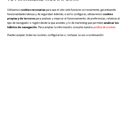
Utilizamos
cookies necesarias
para que el sitio web funcione correctamente, garantizando
Por ahora Kawasaki no ha anunciado el
funcionalidades básicas y de seguridad. Además, si así lo configuras, utilizaremos
cookies
propias y de terceros
para analizar y mejorar el funcionamiento; de preferencias, relativas al
tipo de navegador o región desde la que accedes; y/o de marketing que permiten
analizar los
precio de este modelo, pero otras compañías
hábitos de navegación.
Para ampliar la información, consulta nuestra
política de cookies
se abre en 
.
Puedes aceptar todas las cookies, configurarlas o, rechazar su uso a continuación.
como Xiaomi o Segway están trabajando en
sus propias motos de hidrógeno que se
pondrán a la venta por
una cifra
aproximada de 10 000 €
. Si quieres saber
más sobre este tipo de tecnologías de
movilidad sostenible y energías limpias,
suscríbete a nuestra newsletter al final de
esta página.