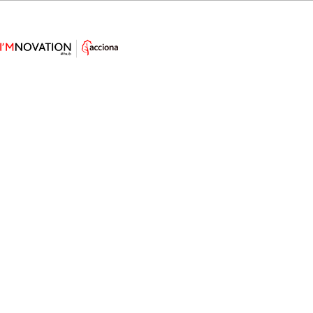
A todo gas: la moto de hidrógeno
del MIT