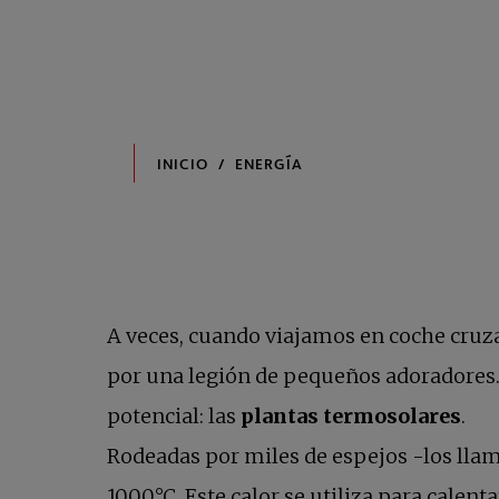
A veces, cuando viajamos en coche cruza
por una legión de pequeños adoradores. 
potencial: las
plantas termosolares
.
Rodeadas por miles de espejos -los llam
1000°C. Este calor se utiliza para calen