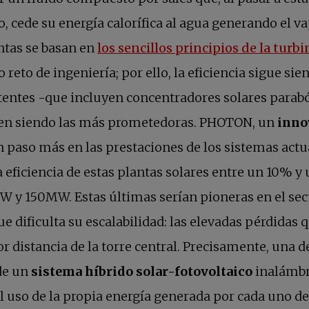
o, cede su energía calorífica al agua generando el 
ntas se basan en
los sencillos principios de la turb
 reto de ingeniería; por ello, la eficiencia sigue s
entes -que incluyen concentradores solares parabóli
en siendo las más prometedoras. PHOTON, un
inno
 paso más en las prestaciones de los sistemas actu
 eficiencia de estas plantas solares entre un 10% y
 y 150MW. Estas últimas serían pioneras en el sect
e dificulta su escalabilidad: las elevadas pérdidas 
r distancia de la torre central. Precisamente, una de
de un
sistema híbrido solar-fotovoltaico
inalámbr
uso de la propia energía generada por cada uno de 