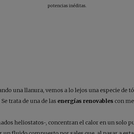
potencias inéditas.
ndo una llanura, vemos a lo lejos una especie de tó
Se trata de una de las
energías renovables
con men
ados heliostatos-, concentran el calor en un solo 
tar un fluido compuesto por sales que, al pasar a es