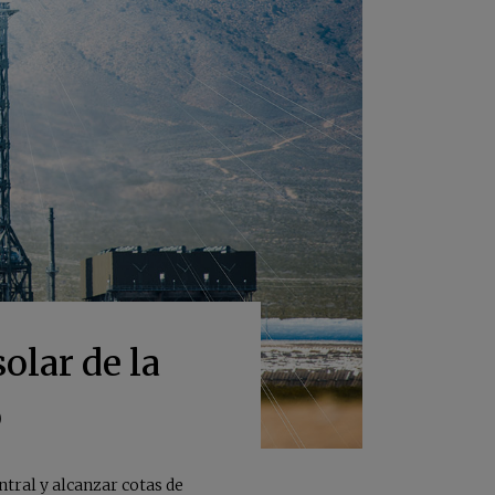
olar de la
o
ntral y alcanzar cotas de