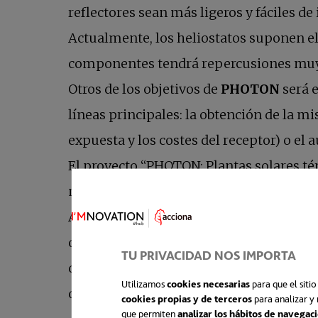
reflectores sean más ligeros y fáciles d
Actualmente, los heliostatos suponen el
componentes tendrá repercusiones muy fa
Otros de los objetivos de
PHOTON
será e
líneas principales: la obtención de la 
expuesta y los costes del receptor) o e
El proyecto “PHOTON: Plantas solares té
medida”, en el que además de ACCIONA I
Applied Research Institute F (Lituania)
de euros procedentes de fondos europe
TU PRIVACIDAD NOS IMPORTA
del CDTI (Centro para el Desarrollo Tecn
Utilizamos
cookies necesarias
para que el siti
del año 2019.
cookies propias y de terceros
para analizar y 
que permiten
analizar los hábitos de navegac