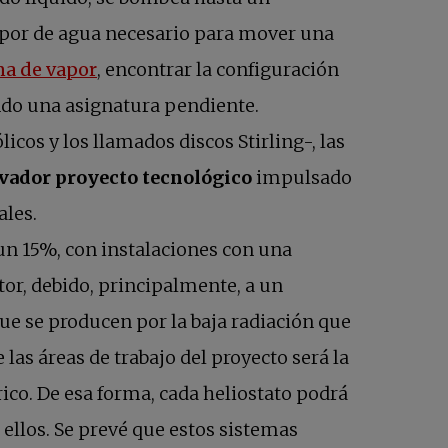
vapor de agua necesario para mover una
se abre en una pestaña nueva
ina de vapor
, encontrar la configuración
iendo una asignatura pendiente.
cos y los llamados discos Stirling-, las
vador proyecto tecnológico
impulsado
ales.
 un 15%, con instalaciones con una
or, debido, principalmente, a un
que se producen por la baja radiación que
 las áreas de trabajo del proyecto será la
ico. De esa forma, cada heliostato podrá
ellos. Se prevé que estos sistemas