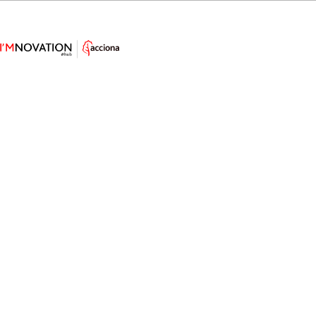
¿Cambiará el blockchain las
finanzas? Las criptomonedas
pasan a divisa oficial de varios