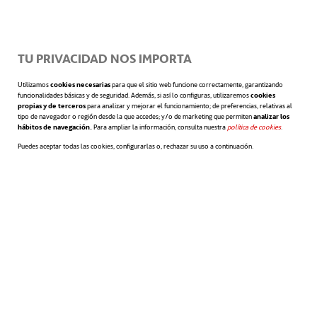
presentación aquí:
TU PRIVACIDAD NOS IMPORTA
Utilizamos
cookies necesarias
para que el sitio web funcione correctamente, garantizando
funcionalidades básicas y de seguridad. Además, si así lo configuras, utilizaremos
cookies
propias y de terceros
para analizar y mejorar el funcionamiento; de preferencias, relativas al
tipo de navegador o región desde la que accedes; y/o de marketing que permiten
analizar los
hábitos de navegación.
Para ampliar la información, consulta nuestra
política de cookies
se abre en 
.
Puedes aceptar todas las cookies, configurarlas o, rechazar su uso a continuación.