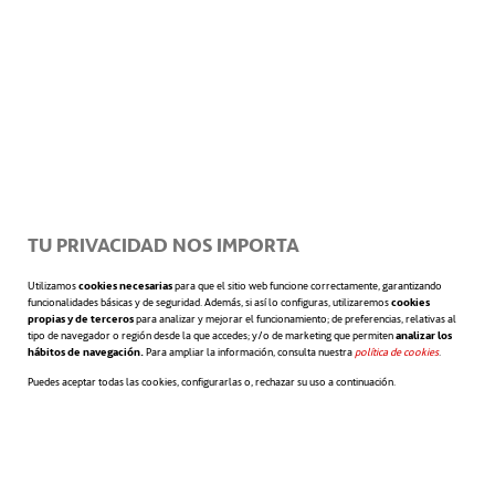
más sencillo obtener un beneficio
económico y social en el futuro.
TU PRIVACIDAD NOS IMPORTA
Utilizamos
cookies necesarias
para que el sitio web funcione correctamente, garantizando
Otro experto señala un nuevo rasgo
funcionalidades básicas y de seguridad. Además, si así lo configuras, utilizaremos
cookies
propias y de terceros
para analizar y mejorar el funcionamiento; de preferencias, relativas al
didáctico del empleo de robots en las clases.
tipo de navegador o región desde la que accedes; y/o de marketing que permiten
analizar los
hábitos de navegación.
Para ampliar la información, consulta nuestra
política de cookies
se abre en 
.
Arnaldo Héctor Odorico, investigador en
Puedes aceptar todas las cookies, configurarlas o, rechazar su uso a continuación.
pedagogía y robótica de la Universidad de
Buenos Aires,
recuerda la importancia del