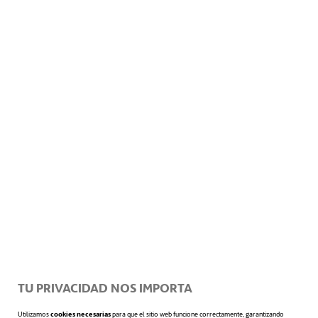
Acepto la
Información sobre protección de datos
Innovación es un cambio que
introduce novedades. Además, en
el uso coloquial y general, el
TU PRIVACIDAD NOS IMPORTA
concepto se utiliza de manera
Utilizamos
cookies necesarias
para que el sitio web funcione correctamente, garantizando