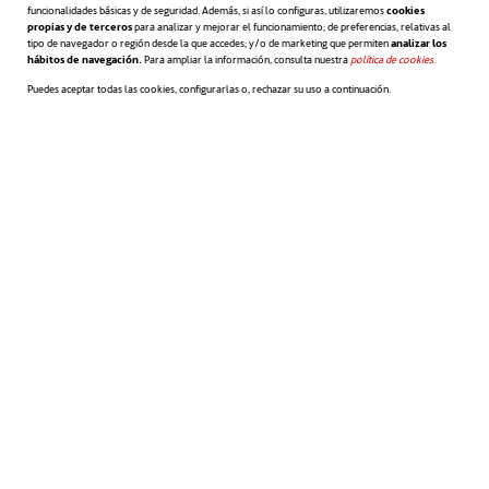
funcionalidades básicas y de seguridad. Además, si así lo configuras, utilizaremos
cookies
propias y de terceros
para analizar y mejorar el funcionamiento; de preferencias, relativas al
específica en el sentido de nuevas
tipo de navegador o región desde la que accedes; y/o de marketing que permiten
analizar los
hábitos de navegación.
Para ampliar la información, consulta nuestra
política de cookies
se abre en 
.
Puedes aceptar todas las cookies, configurarlas o, rechazar su uso a continuación.
propuestas, inventos y su
implementación económica. En el
sentido estricto, en cambio, se dice
que de las ideas solo pueden
resultar innovaciones luego de que
ellas se implementan como
nuevos productos, servicios o
procedimientos, que realmente