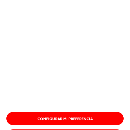
encuentran una aplicación
exitosa, imponiéndose.
Quiénes somos
CONFIGURAR MI PREFERENCIA