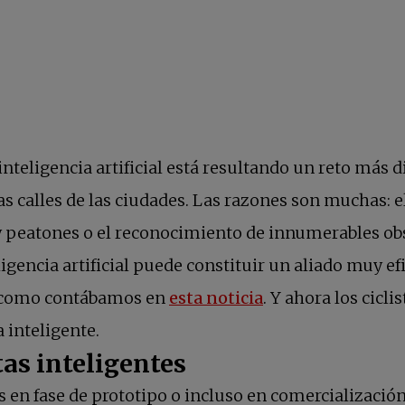
ligencia artificial está resultando un reto más di
calles de las ciudades. Las razones son muchas: el 
 peatones o el reconocimiento de innumerables obst
igencia artificial puede constituir un aliado muy e
se abre en una p
al como contábamos en
esta noticia
. Y ahora los cicl
 inteligente.
tas inteligentes
 en fase de prototipo o incluso en comercializaci