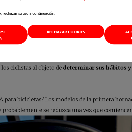
ión en vídeo para protección legal en caso de ac
o, rechazar su uso a continuación.
is horas.
MI
RECHAZAR COOKIES
AC
A
uridad ciclista combinando la detección en tiempo re
o de los fabricantes está trabajando ya con el ayunt
os ciclistas al objeto de
determinar sus hábitos y 
IA para bicicletas? Los modelos de la primera horn
ue probablemente se reduzca una vez que comiencen 