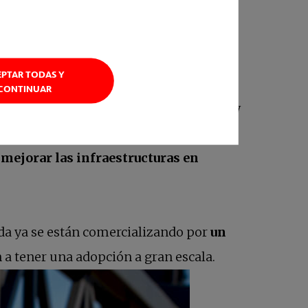
cidente.
EPTAR TODAS Y
CONTINUAR
al de vehículos, el análisis predictivo y
amiento de Pittsburgh en EE. UU. para
mejorar las infraestructuras en
ada ya se están comercializando por
un
a tener una adopción a gran escala.