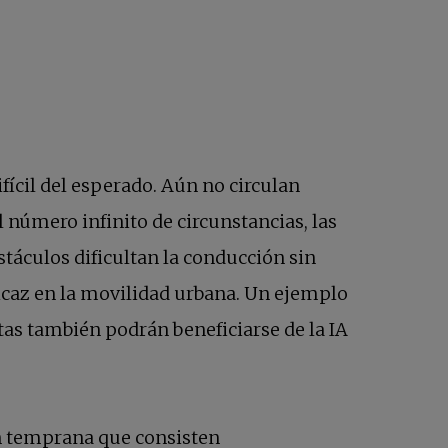
fícil del esperado. Aún no circulan
número infinito de circunstancias, las
áculos dificultan la conducción sin
ficaz en la movilidad urbana. Un ejemplo
estaña nueva
istas también podrán beneficiarse de la IA
ón temprana que consisten