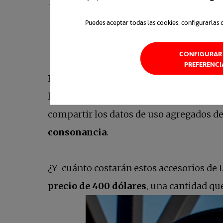
Grabación de video:
Almacenan grabac
Puedes aceptar todas las cookies, configurarlas 
Duración de batería:
Entre cinco y se
CONFIGURAR 
PREFERENCI
Estos dispositivos con IA mejoran la seg
los sistemas de alerta. Y no solo eso, un
compartir los datos de uso agregados de l
consonancia
.
¿Y cuánto costarán estos accesorios de 
precio de 400 dólares
, una cantidad q