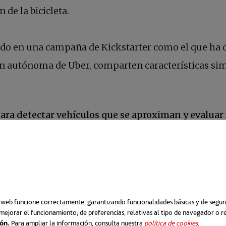
ín de la bicicleta.
do en una campaña de Kickstarter como el que ha 
 autónoma de Uber, comparten características simi
ara detectar vehículos que se aproximan y evaluar 
n alertas en tiempo real a los ciclistas y señales v
r la seguridad del ciclista mediante detección ava
o web funcione correctamente, garantizando funcionalidades básicas y de segurid
mejorar el funcionamiento; de preferencias, relativas al tipo de navegador o 
ión.
Para ampliar la información, consulta nuestra
política de cookies
se abre e
.