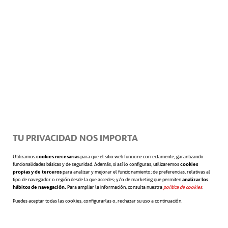
oceánicos. También podrá cotejarse con
imágenes por satélite del índice de
vegetación en cada zona, un parámetro
conocido como NDVI. Se trata, en definitiva,
de un enfoque que ofrecerá una
comprensión global de todas las
TU PRIVACIDAD NOS IMPORTA
interrelaciones que se producen en el seno
Utilizamos
cookies necesarias
para que el sitio web funcione correctamente, garantizando
de los ecosistemas.
funcionalidades básicas y de seguridad. Además, si así lo configuras, utilizaremos
cookies
propias y de terceros
para analizar y mejorar el funcionamiento; de preferencias, relativas al
Aplicaciones del proyecto
tipo de navegador o región desde la que accedes; y/o de marketing que permiten
analizar los
hábitos de navegación.
Para ampliar la información, consulta nuestra
política de cookies
se abre en 
.
Puedes aceptar todas las cookies, configurarlas o, rechazar su uso a continuación.
Si se tiene en cuenta toda esta plétora de