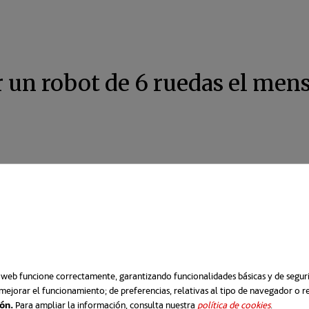
r un robot de 6 ruedas el mens
o web funcione correctamente, garantizando funcionalidades básicas y de segurid
mejorar el funcionamiento; de preferencias, relativas al tipo de navegador o 
ión.
Para ampliar la información, consulta nuestra
política de cookies
se abre e
.