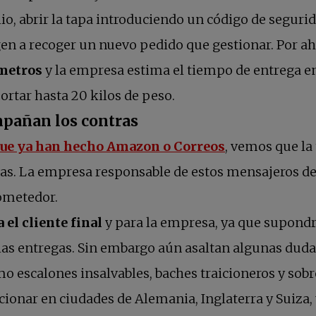
lio, abrir la tapa introduciendo un código de seguri
gen a recoger un nuevo pedido que gestionar. Por ah
ómetros
y la empresa estima el tiempo de entrega e
rtar hasta 20 kilos de peso.
mpañan los contras
se abre en un
que ya han hecho Amazon o Correos
, vemos que la 
as. La empresa responsable de estos mensajeros del
rometedor.
el cliente final
y para la empresa, ya que supondr
las entregas. Sin embargo aún asaltan algunas duda
mo escalones insalvables, baches traicioneros y sobr
cionar en ciudades de Alemania, Inglaterra y Suiza,