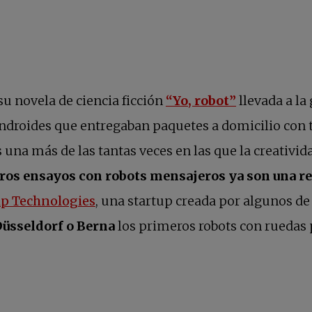
se abre en 
u novela de ciencia ficción
“Yo, robot”
llevada a la
droides que entregaban paquetes a domicilio con to
na más de las tantas veces en las que la creatividad
ros ensayos con robots mensajeros ya son una re
se abre en una pestaña nueva
ip Technologies
, una startup creada por algunos de
üsseldorf o Berna
los primeros robots con ruedas 