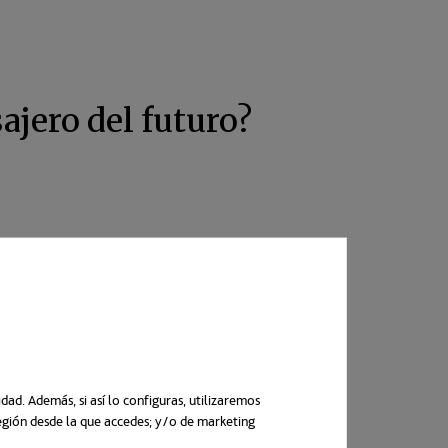
ajero del futuro?
ad. Además, si así lo configuras, utilizaremos
región desde la que accedes; y/o de marketing
n una pestaña nueva