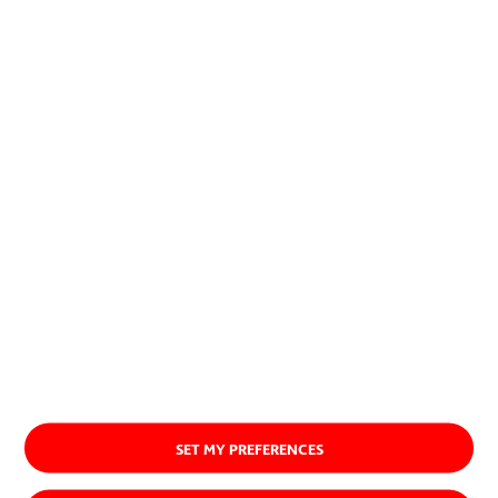
encuentran una aplicación
exitosa, imponiéndose.
Quiénes somos
SET MY PREFERENCES