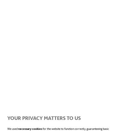
Acepto la
Información sobre protección de datos
Innovación es un cambio que
introduce novedades. Además, en
el uso coloquial y general, el
YOUR PRIVACY MATTERS TO US
concepto se utiliza de manera
We used
necessary cookies
for the website to function correctly, guaranteeing basic