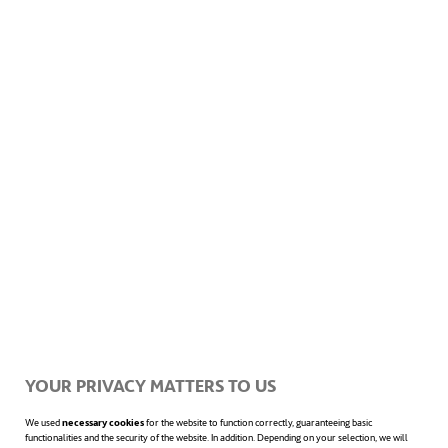
Acepto la
Información sobre protección de datos
Innovación es un cambio que
introduce novedades. Además, en
el uso coloquial y general, el
YOUR PRIVACY MATTERS TO US
concepto se utiliza de manera
We used
necessary cookies
for the website to function correctly, guaranteeing basic
functionalities and the security of the website. In addition. Depending on your selection, we will