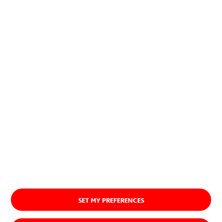
encuentran una aplicación
exitosa, imponiéndose.
Quiénes somos
SET MY PREFERENCES