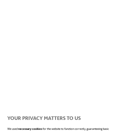
Acepto la
Información sobre protección de datos
Innovación es un cambio que
introduce novedades. Además, en
el uso coloquial y general, el
YOUR PRIVACY MATTERS TO US
concepto se utiliza de manera
We used
necessary cookies
for the website to function correctly, guaranteeing basic