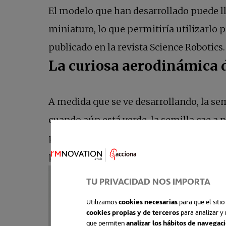
El modelo que han desarrollado puede l
miniaturo, lo que permitiría utilizarlo 
publicado en la revista Science Robotics.
La curiosa aerodinámica d
A medida que se ve desarrollando, la se
cuando aún está verde, la semilla cae a 
punto de madurez óptima, la semilla está
pero sí que se han documentado semilla
TU PRIVACIDAD NOS IMPORTA
Utilizamos
cookies necesarias
para que el siti
cookies propias y de terceros
para analizar y 
que permiten
analizar los hábitos de navegac