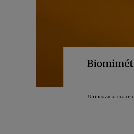
Biomimétic
Un innovador dron en m