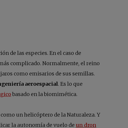
ón de las especies. En el caso de
ne más complicado. Normalmente, el reino
pájaros como emisarios de sus semillas.
ngeniería aeroespacial
. Es lo que
se abre en una pestaña nueva
ógico
basado en la biomimética.
e como un helicóptero de la Naturaleza. Y
iplicar la autonomía de vuelo de
un dron