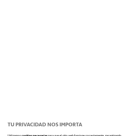
el blanqueamiento, así como analizar las
praderas submarinas donde se desarrollan.
También se encargará de mapear el suelo
marino, y todo ello de forma autónoma.
TU PRIVACIDAD NOS IMPORTA
Utilizamos
cookies necesarias
para que el sitio web funcione correctamente, garantizando