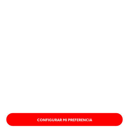
encuentran una aplicación
exitosa, imponiéndose.
Quiénes somos
CONFIGURAR MI PREFERENCIA