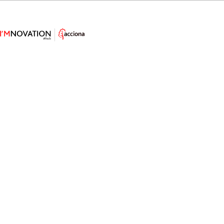
Regenerar corales o analizar el
agua: los robots que ayudan al