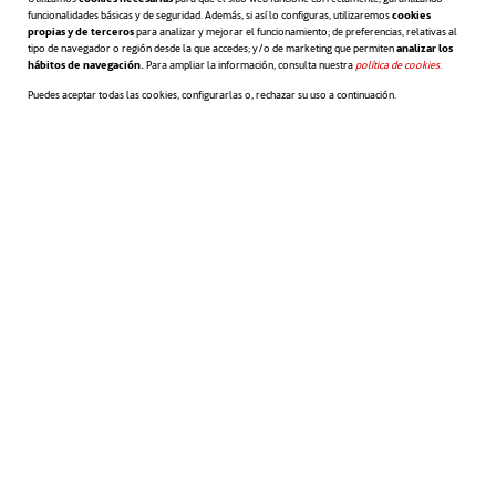
funcionalidades básicas y de seguridad. Además, si así lo configuras, utilizaremos
cookies
propias y de terceros
para analizar y mejorar el funcionamiento; de preferencias, relativas al
tipo de navegador o región desde la que accedes; y/o de marketing que permiten
analizar los
hábitos de navegación.
Para ampliar la información, consulta nuestra
política de cookies
se abre en 
.
Puedes aceptar todas las cookies, configurarlas o, rechazar su uso a continuación.