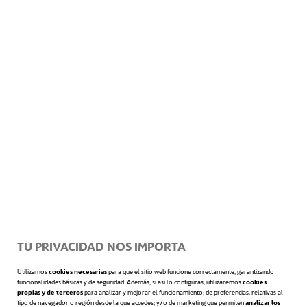
entregar mercancías. En este caso, se
utilizará el modelo e-Palette, una especie de
microbús desarrollado por Toyota.
A fin de minimizar las molestias causadas
por la circulación, otra de las estrategias
consistirá en construir túneles para
vehículos pesados y transporte de
mercancías voluminosas. Los promotores de
TU PRIVACIDAD NOS IMPORTA
este proyecto han descrito este conjunto de
Utilizamos
cookies necesarias
para que el sitio web funcione correctamente, garantizando
funcionalidades básicas y de seguridad. Además, si así lo configuras, utilizaremos
cookies
vías como una “red orgánica”. El objetivo
propias y de terceros
para analizar y mejorar el funcionamiento; de preferencias, relativas al
tipo de navegador o región desde la que accedes; y/o de marketing que permiten
analizar los