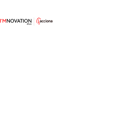
¿Qué tienen en común estos
organismos? Nos enseñan a
ahorrar energía