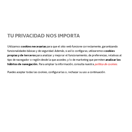
energético es el de la aviación. Cada nuevo
modelo de Boeing o Airbus, reduce sus
exigencias de combustible y multiplica su
TU PRIVACIDAD NOS IMPORTA
autonomía. La biomimética también tiene
Utilizamos
cookies necesarias
para que el sitio web funcione correctamente, garantizando
funcionalidades básicas y de seguridad. Además, si así lo configuras, utilizaremos
cookies
aportaciones que hacer en este campo,
propias y de terceros
para analizar y mejorar el funcionamiento; de preferencias, relativas al
tipo de navegador o región desde la que accedes; y/o de marketing que permiten
analizar los
hábitos de navegación.
Para ampliar la información, consulta nuestra
política de cookies
se abre en 
.
concretamente a través del comportamiento
Puedes aceptar todas las cookies, configurarlas o, rechazar su uso a continuación.
de un animal marino. Hasta ahora el fuselaje
de los aviones era completamente liso, pero
al contemplar la Naturaleza, los ingenieros
de Airbus advirtieron que una especie
altamente eficiente en lo relativo a su