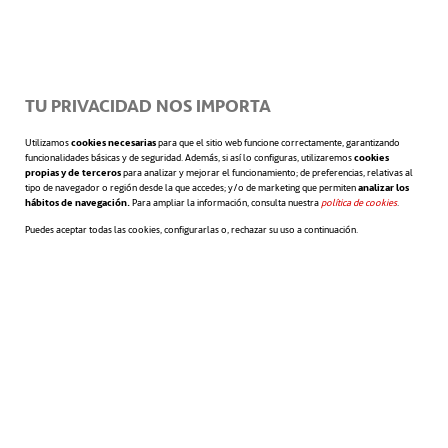
los árboles reales, obviamente, disipan la
energía cuando se balancean”.
TU PRIVACIDAD NOS IMPORTA
Sin embargo, a través de un modelado
Utilizamos
cookies necesarias
para que el sitio web funcione correctamente, garantizando
funcionalidades básicas y de seguridad. Además, si así lo configuras, utilizaremos
cookies
matemático, los investigadores
propias y de terceros
para analizar y mejorar el funcionamiento; de preferencias, relativas al
tipo de navegador o región desde la que accedes; y/o de marketing que permiten
analizar los
hábitos de navegación.
Para ampliar la información, consulta nuestra
política de cookies
se abre en 
.
determinaron que es posible que
Puedes aceptar todas las cookies, configurarlas o, rechazar su uso a continuación.
estructuras parecidas a un árbol
mantengan las vibraciones a una
frecuencia constante
a pesar de las
sacudidas aleatorias, de manera que la
energía pueda capturarse y almacenarse