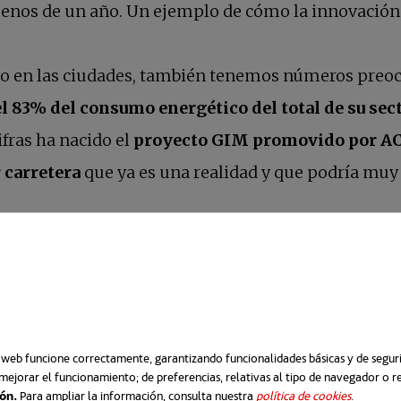
menos de un año. Un ejemplo de cómo la innovación 
fico en las ciudades, también tenemos números preoc
l 83% del consumo energético del total de su sect
fras ha nacido el
proyecto GIM promovido por A
 carretera
que ya es una realidad y que podría muy 
arretera más “smart”
o web funcione correctamente, garantizando funcionalidades básicas y de segurid
mejorar el funcionamiento; de preferencias, relativas al tipo de navegador o 
ión.
Para ampliar la información, consulta nuestra
política de cookies
se abre e
.