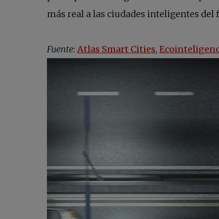
más real a las ciudades inteligentes del 
se abre en un
Fuente
:
Atlas Smart Cities
,
Ecointeligenc