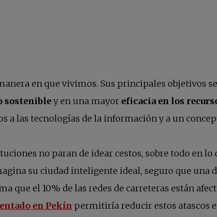
manera en que vivimos. Sus principales objetivos s
o sostenible
y en una mayor
eficacia en los recurs
s a las tecnologías de la información y a un concept
uciones no paran de idear cestos, sobre todo en lo 
ina su ciudad inteligente ideal, seguro que una d
tima que el 10% de las redes de carreteras están afe
se abre en una pestaña nueva
sentado en Pekín
permitiría reducir estos atascos 